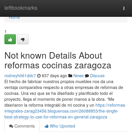
Home
leftbookmarks
Togg
navi
Home
1
Not known Details About
reformas cocinas zaragoza
rodneyh061ddc7
837 days ago
News
Discuss
El hecho de fabricar nuestros propios muebles nos da una
ventaja comparativa respecto a otras empresas de reformas de
cocinas. Una vez que se ha diseñado y planificado todo el
proyecto, llega el momento de poner manos a la obra. “Me
diseńaron la reforma integrakl de mi cocina y un
https://reformas-
integrales-zarag23456.bloguerosa.com/26088853/the-single-
best-strategy-to-use-for-reformas-en-general-zaragoza
Comments
Who Upvoted