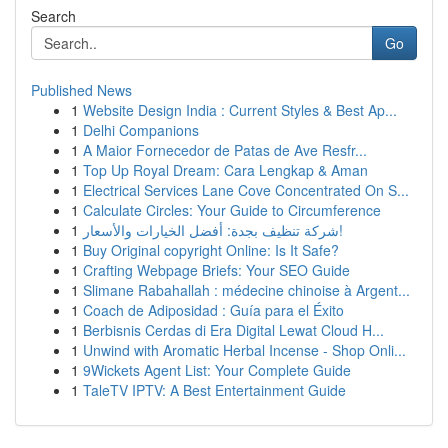
Search
Go
Published News
1
Website Design India : Current Styles & Best Ap...
1
Delhi Companions
1
A Maior Fornecedor de Patas de Ave Resfr...
1
Top Up Royal Dream: Cara Lengkap & Aman
1
Electrical Services Lane Cove Concentrated On S...
1
Calculate Circles: Your Guide to Circumference
1
شركة تنظيف بجدة: أفضل الخيارات والأسعار!
1
Buy Original copyright Online: Is It Safe?
1
Crafting Webpage Briefs: Your SEO Guide
1
Slimane Rabahallah : médecine chinoise à Argent...
1
Coach de Adiposidad : Guía para el Éxito
1
Berbisnis Cerdas di Era Digital Lewat Cloud H...
1
Unwind with Aromatic Herbal Incense - Shop Onli...
1
9Wickets Agent List: Your Complete Guide
1
TaleTV IPTV: A Best Entertainment Guide