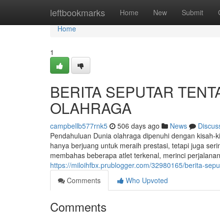
Home
leftbookmarks
Home
New
Submit
Home
1
BERITA SEPUTAR TENT
OLAHRAGA
campbellb577rnk5
506 days ago
News
Discus
Pendahuluan Dunia olahraga dipenuhi dengan kisah-kis
hanya berjuang untuk meraih prestasi, tetapi juga serin
membahas beberapa atlet terkenal, merinci perjalanan
https://miloihfbx.prublogger.com/32980165/berita-sepu
Comments
Who Upvoted
Comments