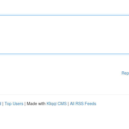
Rep
d
|
Top Users
| Made with
Kliqqi CMS
|
All RSS Feeds