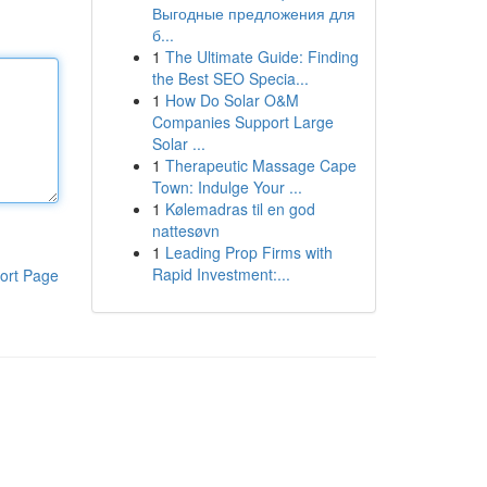
Выгодные предложения для
б...
1
The Ultimate Guide: Finding
the Best SEO Specia...
1
How Do Solar O&M
Companies Support Large
Solar ...
1
Therapeutic Massage Cape
Town: Indulge Your ...
1
Kølemadras til en god
nattesøvn
1
Leading Prop Firms with
Rapid Investment:...
ort Page