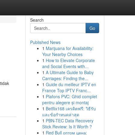
Search
Go
Published News
1
Marijuana for Availability:
Your Nearby Choices
1
How to Elevate Corporate
and Social Events with...
1
A Ultimate Guide to Baby
Carriages: Finding the...
tidak
1
Guide du meilleur IPTV en
France Top IPTV Franc...
1
Plafons PVC: Ghid complet
pentru alegere și montaj
1
Betflix168 เครดิตฟรี: วิธีรับ
และข้อกำหนดล่าสุด
1
PBN-TEC Data Recovery
Stick Review: Is It Worth ?
1
Red Bull оптом цена: