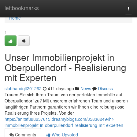
Home
leftbookmarks
Togg
navi
Home
1
Unser Immobilienprojekt in
Oberpullendorf - Realisierung
mit Experten
siobhandqif201262
411 days ago
News
Discuss
Trauen Sie sich Ihren Traum von der perfekten Immobilie auf
Oberpullendorf zu? Mit unserem erfahrenen Team und unseren
langjährigen Partnern garantieren wir Ihnen eine reibungslose
Realisierung Ihres Projekts. Von der
https://anitafuuu257615.dreamyblogs.com/35836249/ihr-
immobilienprojekt-in-oberpullendorf-realisierung-mit-experten
Comments
Who Upvoted