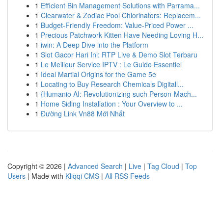
1
Efficient Bin Management Solutions with Parrama...
1
Clearwater & Zodiac Pool Chlorinators: Replacem...
1
Budget-Friendly Freedom: Value-Priced Power ...
1
Precious Patchwork Kitten Have Needing Loving H...
1
iwin: A Deep Dive into the Platform
1
Slot Gacor Hari Ini: RTP Live & Demo Slot Terbaru
1
Le Meilleur Service IPTV : Le Guide Essentiel
1
Ideal Martial Origins for the Game 5e
1
Locating to Buy Research Chemicals Digitall...
1
{Humanio AI: Revolutionizing such Person-Mach...
1
Home Siding Installation : Your Overview to ...
1
Đường Link Vn88 Mới Nhất
Copyright © 2026 |
Advanced Search
|
Live
|
Tag Cloud
|
Top
Users
| Made with
Kliqqi CMS
|
All RSS Feeds