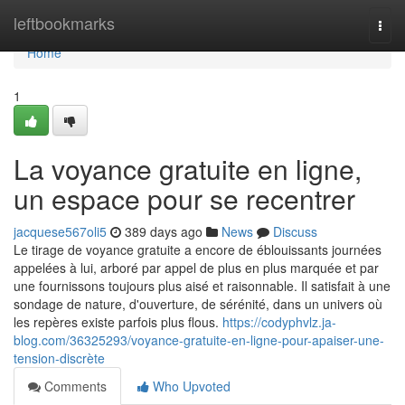
Home
leftbookmarks
Togg
navi
Home
1
La voyance gratuite en ligne,
un espace pour se recentrer
jacquese567oli5
389 days ago
News
Discuss
Le tirage de voyance gratuite a encore de éblouissants journées
appelées à lui, arboré par appel de plus en plus marquée et par
une fournissons toujours plus aisé et raisonnable. Il satisfait à une
sondage de nature, d'ouverture, de sérénité, dans un univers où
les repères existe parfois plus flous.
https://codyphvlz.ja-
blog.com/36325293/voyance-gratuite-en-ligne-pour-apaiser-une-
tension-discrète
Comments
Who Upvoted