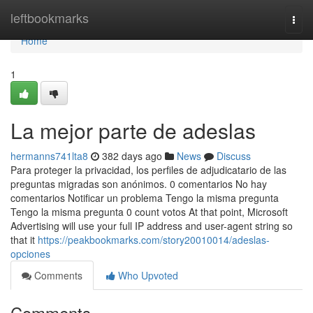
Home
leftbookmarks
Togg
navi
Home
1
La mejor parte de adeslas
hermanns741lta8
382 days ago
News
Discuss
Para proteger la privacidad, los perfiles de adjudicatario de las
preguntas migradas son anónimos. 0 comentarios No hay
comentarios Notificar un problema Tengo la misma pregunta
Tengo la misma pregunta 0 count votos At that point, Microsoft
Advertising will use your full IP address and user-agent string so
that it
https://peakbookmarks.com/story20010014/adeslas-
opciones
Comments
Who Upvoted
Comments