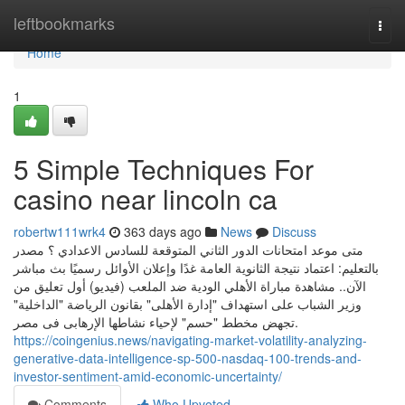
Home
leftbookmarks
Togg
navi
Home
1
5 Simple Techniques For
casino near lincoln ca
robertw111wrk4
363 days ago
News
Discuss
متى موعد امتحانات الدور الثاني المتوقعة للسادس الاعدادي ؟ مصدر
بالتعليم: اعتماد نتيجة الثانوية العامة غدًا وإعلان الأوائل رسميًا بث مباشر
الآن.. مشاهدة مباراة الأهلي الودية ضد الملعب (فيديو) أول تعليق من
وزير الشباب على استهداف "إدارة الأهلى" بقانون الرياضة "الداخلية"
تجهض مخطط "حسم" لإحياء نشاطها الإرهابى فى مصر.
https://coingenius.news/navigating-market-volatility-analyzing-
generative-data-intelligence-sp-500-nasdaq-100-trends-and-
investor-sentiment-amid-economic-uncertainty/
Comments
Who Upvoted