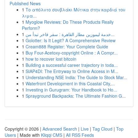
Published News
1
Το απόλυτο σουβλάκι Μύτικα στην καρδιά του
λιμα...
1
Myoglow Reviews: Do These Products Really
Perform?
1
خدمة ليموزين مطار القاهرة : سفر فاخر تبدأ من...
1
Golotter: Is It Legit? A Comprehensive Review
1
Cream888 Register: Your Complete Guide
1
Buy Four-Acetoxy-copyright Online : A Compr...
1
how to recover lost bitcoin
1
Building a successful career trajectory in toda...
1
SIAP4DI: The Entryway to Online Access in M...
1
Understanding NSE India: The Guide to Stock Mar...
1
Waterfront Development in this Coastal City,...
1
Investing in Gurugram: Your Handbook to Ho...
1
Sprayground Backpacks: The Ultimate Fashion G...
Copyright © 2026 |
Advanced Search
|
Live
|
Tag Cloud
|
Top
Users
| Made with
Kliqqi CMS
|
All RSS Feeds