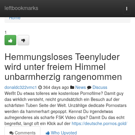
Home
leftbookmarks
Togg
navi
Home
1
Hemmungsloses Teenyluder
wird unter freiem Himmel
unbarmherzig rangenommen
donaldc322vmc1
364 days ago
News
Discuss
Weißt Du etwas tolleres wie kostenlose Pornofilme? Damit guy
das wirklich versteht, reicht grundsätzlich ein Besuch auf der
schärfsten Tuben Seite der Welt. Unzählige dedicate Pornostars
werden da hammerhart gepoppt. Kennst Du irgendetwas
aufregenderes als scharfe FSK Video clips? Damit Du das echt
begreifst, langt oft ein Klick auf der
https://deutsche.pornos.gold/
Comments
Who Upvoted