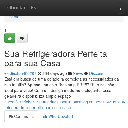
Home
leftbookmarks
Togg
navi
Home
1
Sua Refrigeradora Perfeita
para sua Casa
elodiextpn400207
364 days ago
News
Discuss
Está em busca de uma geladeira completa as necessidades da
sua família? Apresentamos a Brastemp BRE57FE, a solução
ideal para você! Com um design moderno e elegante, essa
geladeira disponibiliza amplo espaço
https://lexiefvbe469690.educationalimpactblog.com/58164409/sua-
refrigeradora-perfeita-para-sua-casa
Comments
Who Upvoted