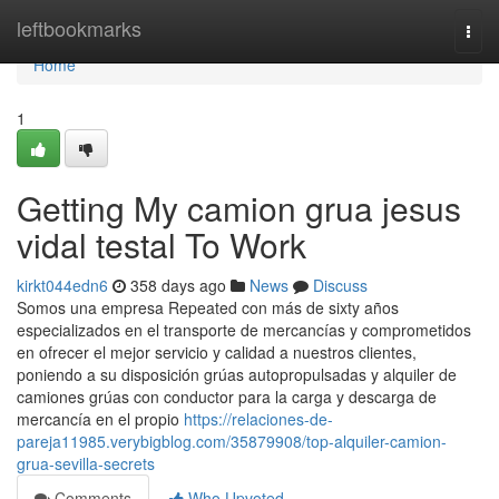
Home
leftbookmarks
Togg
navi
Home
1
Getting My camion grua jesus
vidal testal To Work
kirkt044edn6
358 days ago
News
Discuss
Somos una empresa Repeated con más de sixty años
especializados en el transporte de mercancías y comprometidos
en ofrecer el mejor servicio y calidad a nuestros clientes,
poniendo a su disposición grúas autopropulsadas y alquiler de
camiones grúas con conductor para la carga y descarga de
mercancía en el propio
https://relaciones-de-
pareja11985.verybigblog.com/35879908/top-alquiler-camion-
grua-sevilla-secrets
Comments
Who Upvoted