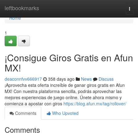
Home
leftbookmarks
Togg
navi
Home
1
¡Consigue Giros Gratis en Afun
MX!
deaconnfvv666917
358 days ago
News
Discuss
¡Aprovecha esta oferta increíble de ganar giros gratis en Afun
MX! Con nuestra plataforma sencilla, podrás aprovechar las
mejores experiencias de juego online. Únete ahora mismo y
comienza a apostar con giros
https://blog.afun.mx/tag/rollover/
Comments
Who Upvoted
Comments