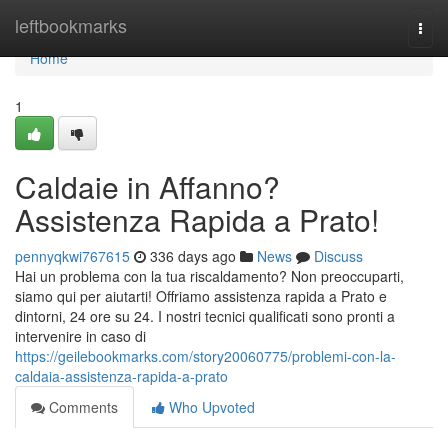
Home
leftbookmarks
Togg
navi
Home
1
Caldaie in Affanno?
Assistenza Rapida a Prato!
pennyqkwi767615
336 days ago
News
Discuss
Hai un problema con la tua riscaldamento? Non preoccuparti,
siamo qui per aiutarti! Offriamo assistenza rapida a Prato e
dintorni, 24 ore su 24. I nostri tecnici qualificati sono pronti a
intervenire in caso di
https://geilebookmarks.com/story20060775/problemi-con-la-
caldaia-assistenza-rapida-a-prato
Comments
Who Upvoted