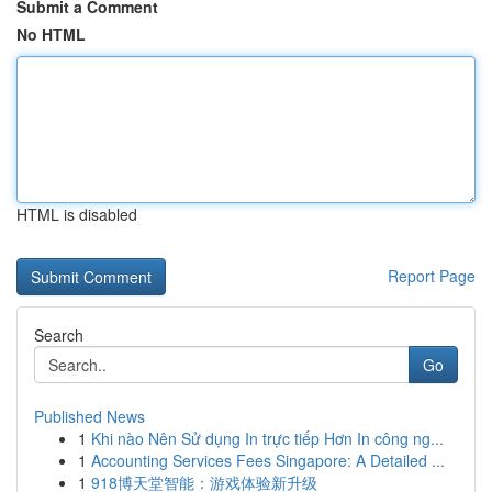
Submit a Comment
No HTML
HTML is disabled
Report Page
Search
Go
Published News
1
Khi nào Nên Sử dụng In trực tiếp Hơn In công ng...
1
Accounting Services Fees Singapore: A Detailed ...
1
918博天堂智能：游戏体验新升级