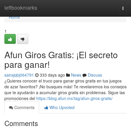
Home
leftbookmarks
Togg
navi
Home
1
Afun Giros Gratis: ¡El secreto
para ganar!
sairajqbj064791
333 days ago
News
Discuss
¿Quieres conocer el truco para ganar giros gratis en tus juegos
de azar favoritos? ¡No busques más! Te revelaremos los consejos
que te ayudarán a acumular giros gratis sin problemas. Sigue las
promociones del
https://blog.afun.mx/tag/afun-giros-gratis/
Comments
Who Upvoted
Comments