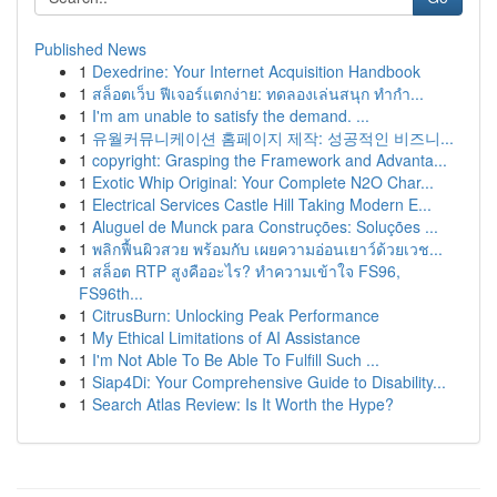
Published News
1
Dexedrine: Your Internet Acquisition Handbook
1
สล็อตเว็บ ฟีเจอร์แตกง่าย: ทดลองเล่นสนุก ทำกำ...
1
I'm am unable to satisfy the demand. ...
1
유월커뮤니케이션 홈페이지 제작: 성공적인 비즈니...
1
copyright: Grasping the Framework and Advanta...
1
Exotic Whip Original: Your Complete N2O Char...
1
Electrical Services Castle Hill Taking Modern E...
1
Aluguel de Munck para Construções: Soluções ...
1
พลิกฟื้นผิวสวย พร้อมกับ เผยความอ่อนเยาว์ด้วยเวช...
1
สล็อต RTP สูงคืออะไร? ทำความเข้าใจ FS96,
FS96th...
1
CitrusBurn: Unlocking Peak Performance
1
My Ethical Limitations of AI Assistance
1
I'm Not Able To Be Able To Fulfill Such ...
1
Siap4Di: Your Comprehensive Guide to Disability...
1
Search Atlas Review: Is It Worth the Hype?