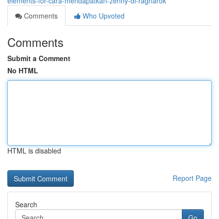
elements-for-cara-mendapatkan-zenny-di-ragnarok
Comments
Who Upvoted
Comments
Submit a Comment
No HTML
HTML is disabled
Report Page
Search
Go