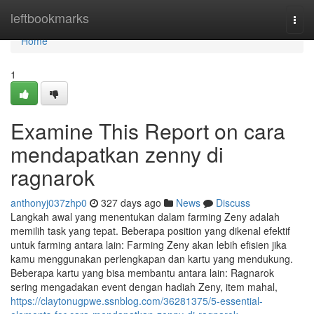
Home
leftbookmarks
Togg
navi
Home
1
Examine This Report on cara
mendapatkan zenny di
ragnarok
anthonyj037zhp0
327 days ago
News
Discuss
Langkah awal yang menentukan dalam farming Zeny adalah
memilih task yang tepat. Beberapa position yang dikenal efektif
untuk farming antara lain: Farming Zeny akan lebih efisien jika
kamu menggunakan perlengkapan dan kartu yang mendukung.
Beberapa kartu yang bisa membantu antara lain: Ragnarok
sering mengadakan event dengan hadiah Zeny, item mahal,
https://claytonugpwe.ssnblog.com/36281375/5-essential-