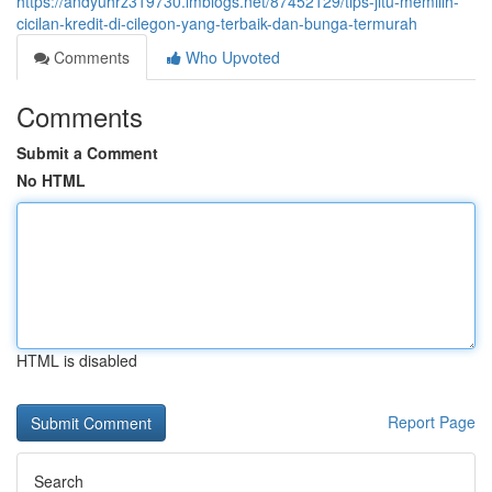
https://andyuhrz319730.imblogs.net/87452129/tips-jitu-memilih-
cicilan-kredit-di-cilegon-yang-terbaik-dan-bunga-termurah
Comments
Who Upvoted
Comments
Submit a Comment
No HTML
HTML is disabled
Report Page
Search