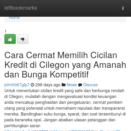
Home
leftbookmarks
Togg
navi
Home
1
Cara Cermat Memilih Cicilan
Kredit di Cilegon yang Amanah
dan Bunga Kompetitif
johnh067glp7
298 days ago
News
Discuss
Untuk menentukan cicilan kredit yang safe dan berbunga rendah
di Cilegon, mulailah dengan mengevaluasi kondisi keuangan
anda mencakup penghasilan dan pengeluaran. cermat pemberi
utang yang potensial untuk memahami reputasi dan transparansi
mereka. Bandingkan suku bunga, syarat, dan cost tersembunyi di
pada beraneka opsi. Jangan abaikan ulasan pelanggan dan
perhitungkan saran