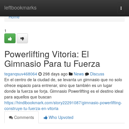
Home
leftbookmarks
Togg
navi
Home
1
Powerlifting Vitoria: El
Gimnasio Para tu Fuerza
teganqsuv468064
298 days ago
News
Discuss
En el centro de la ciudad de, se levanta un gimnasio que no solo
ofrece espacio para entrenar, sino que también es un lugar
donde la fuerza se forja. Gimnasio Powerlifting es el destino ideal
para aquellos que buscan
https://hindibookmark.com/story22291087/gimnasio-powerlifting-
construye-tu-fuerza-en-vitoria
Comments
Who Upvoted