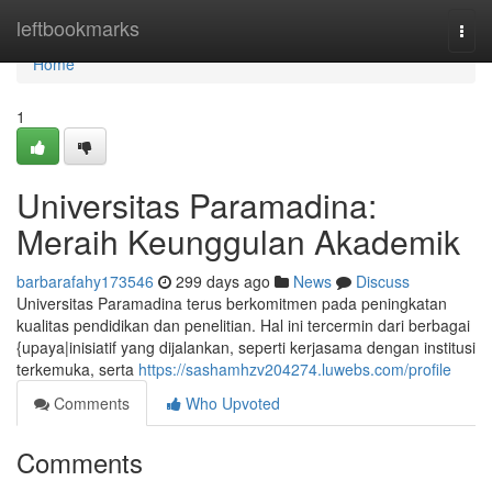
Home
leftbookmarks
Togg
navi
Home
1
Universitas Paramadina:
Meraih Keunggulan Akademik
barbarafahy173546
299 days ago
News
Discuss
Universitas Paramadina terus berkomitmen pada peningkatan
kualitas pendidikan dan penelitian. Hal ini tercermin dari berbagai
{upaya|inisiatif yang dijalankan, seperti kerjasama dengan institusi
terkemuka, serta
https://sashamhzv204274.luwebs.com/profile
Comments
Who Upvoted
Comments