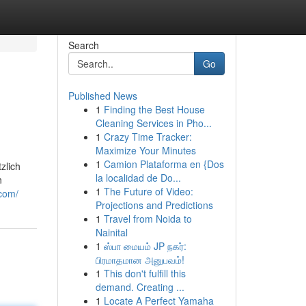
Search
Go
Published News
1
Finding the Best House
Cleaning Services in Pho...
1
Crazy Time Tracker:
Maximize Your Minutes
1
Camion Plataforma en {Dos
zlich
la localidad de Do...
n
1
The Future of Video:
com/
Projections and Predictions
1
Travel from Noida to
Nainital
1
ஸ்பா மையம் JP நகர்:
பிரமாதமான அனுபவம்!
1
This don't fulfill this
demand. Creating ...
1
Locate A Perfect Yamaha