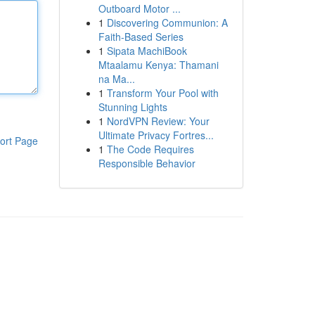
Outboard Motor ...
1
Discovering Communion: A
Faith-Based Series
1
Sipata MachiBook
Mtaalamu Kenya: Thamani
na Ma...
1
Transform Your Pool with
Stunning Lights
1
NordVPN Review: Your
Ultimate Privacy Fortres...
ort Page
1
The Code Requires
Responsible Behavior