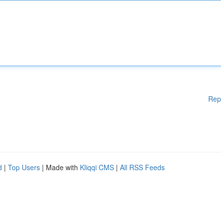
Rep
d
|
Top Users
| Made with
Kliqqi CMS
|
All RSS Feeds