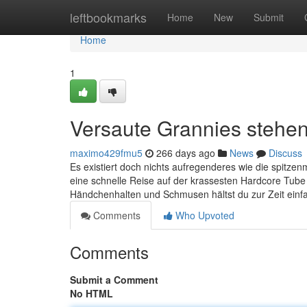
Home
leftbookmarks
Home
New
Submit
Home
1
Versaute Grannies stehe
maximo429fmu5
266 days ago
News
Discuss
Es existiert doch nichts aufregenderes wie die spitz
eine schnelle Reise auf der krassesten Hardcore Tub
Händchenhalten und Schmusen hältst du zur Zeit einfa
Comments
Who Upvoted
Comments
Submit a Comment
No HTML