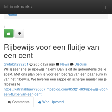
Home
leftbookmarks
Togg
navi
Home
1
Rijbewijs voor een fluitje van
een cent
gretalgfj299231
265 days ago
News
Discuss
Wil jij zeer snel je rijbewijs halen? Dan is dit de gebeurtenis die je
zoekt. Met ons plan ben je voor een bedrag van een paar euro in
van het rijbewijs. We leveren een rappe en scherpe manier om je
rijbewijs te
https://katrinakhaw790607.mpeblog.com/65321463/rijbewijs-voor-
een-fluitje-van-een-cent
Comments
Who Upvoted