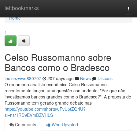
Home
leftbookmarks
Togg
navi
Home
1
Celso Russomanno sobre
Bancos como o Bradesco
louisezwwe880707
207 days ago
News
Discuss
O renomado analista econômico Celso Russomanno
recentemente lançou uma questão contundente: "Por que não
investigamos bancos grandes como o Bradesco?". A proposta de
Russomanno tem gerado grande debate nas
https://youtube.com/shorts/0FvU5tZQrIU?
si=ns1IRD9EVmDZVHLS
Comments
Who Upvoted