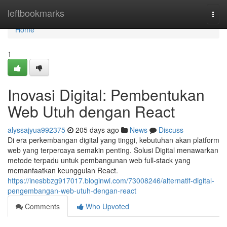
Home
leftbookmarks
Togg
navi
Home
1
Inovasi Digital: Pembentukan
Web Utuh dengan React
alyssajyua992375
205 days ago
News
Discuss
Di era perkembangan digital yang tinggi, kebutuhan akan platform
web yang terpercaya semakin penting. Solusi Digital menawarkan
metode terpadu untuk pembangunan web full-stack yang
memanfaatkan keunggulan React.
https://inesbbzg917017.bloginwi.com/73008246/alternatif-digital-
pengembangan-web-utuh-dengan-react
Comments
Who Upvoted