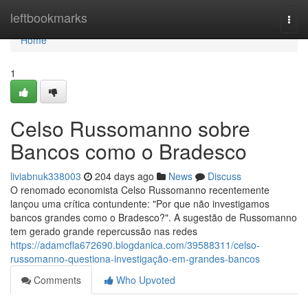
Home
leftbookmarks
Togg
navi
Home
1
Celso Russomanno sobre
Bancos como o Bradesco
liviabnuk338003
204 days ago
News
Discuss
O renomado economista Celso Russomanno recentemente
lançou uma crítica contundente: "Por que não investigamos
bancos grandes como o Bradesco?". A sugestão de Russomanno
tem gerado grande repercussão nas redes
https://adamcfla672690.blogdanica.com/39588311/celso-
russomanno-questiona-investigação-em-grandes-bancos
Comments
Who Upvoted