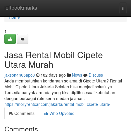
Home
leftbookmarks
Togg
navi
Home
1
Jasa Rental Mobil Cipete
Utara Murah
jaxson4n65apc0
182 days ago
News
Discuss
Anda membutuhkan kendaraan selama di Cipete Utara? Rental
Mobil Cipete Utara Jakarta Selatan bisa menjadi solusinya.
Tersedia banyak armada yang bisa dipilih sesuai kebutuhan
dengan berbagai rute serta medan jalanan.
https://mollyrentcar.com/jakarta/rental-mobil-cipete-utara/
Comments
Who Upvoted
Comments