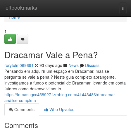
Home
leftbookmarks
Togg
navi
Home
1
Dracamar Vale a Pena?
rorytulm069691
93 days ago
News
Discuss
Pensando em adquirir um espaço em Dracamar, mas se
pergunta se vale a pena ? Neste guia completo abrangente,
investigamos a fundo o potencial de Dracamar, levando em conta
fatores como desenvolvimento,
https://tomasngcc458927.izrablog.com/41443486/dracamar-
análise-completa
Comments
Who Upvoted
Comments