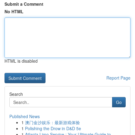
Submit a Comment
No HTML
HTML is disabled
Report Page
Search
Go
Published News
1
澳门金沙娱乐：最新游戏体验
1
Polishing the Drow in D&D 5e
1
Atlanta Limo Service : Your Ultimate Guide to...