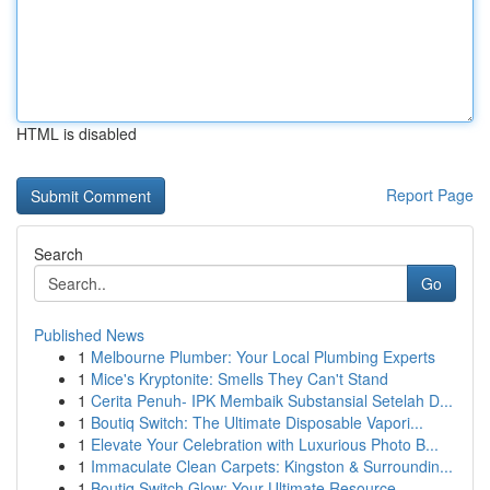
HTML is disabled
Report Page
Search
Go
Published News
1
Melbourne Plumber: Your Local Plumbing Experts
1
Mice's Kryptonite: Smells They Can't Stand
1
Cerita Penuh- IPK Membaik Substansial Setelah D...
1
Boutiq Switch: The Ultimate Disposable Vapori...
1
Elevate Your Celebration with Luxurious Photo B...
1
Immaculate Clean Carpets: Kingston & Surroundin...
1
Boutiq Switch Glow: Your Ultimate Resource