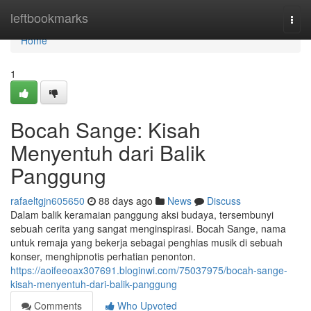
Home
leftbookmarks
Togg
navi
Home
1
Bocah Sange: Kisah
Menyentuh dari Balik
Panggung
rafaeltgjn605650
88 days ago
News
Discuss
Dalam balik keramaian panggung aksi budaya, tersembunyi
sebuah cerita yang sangat menginspirasi. Bocah Sange, nama
untuk remaja yang bekerja sebagai penghias musik di sebuah
konser, menghipnotis perhatian penonton.
https://aoifeeoax307691.bloginwi.com/75037975/bocah-sange-
kisah-menyentuh-dari-balik-panggung
Comments
Who Upvoted