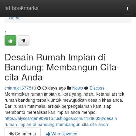
Home
leftbookmarks
Togg
navi
Home
1
Desain Rumah Impian di
Bandung: Membangun Cita-
cita Anda
chiarajctl677513
88 days ago
News
Discuss
Memimpikan rumah impian di kota yang indah. Ketahui arsitek
rumah bandung terbaik untuk mewujudkan desain khas anda.
Dari rumah minimalis, arsitek berpengalaman kami siap
membantu merealisasikan impian anda menjadi
https://alyssarqen909915.tusblogos.com/41266038/desain-
rumah-impian-di-bandung-membangun-cita-cita-anda
Comments
Who Upvoted