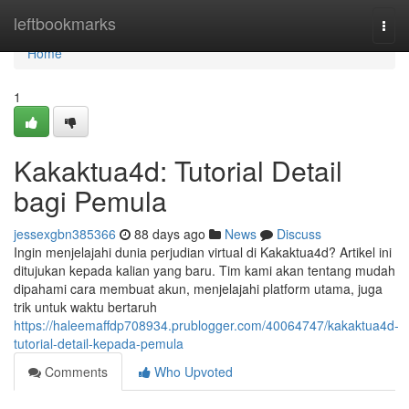
Home
leftbookmarks
Togg
navi
Home
1
Kakaktua4d: Tutorial Detail
bagi Pemula
jessexgbn385366
88 days ago
News
Discuss
Ingin menjelajahi dunia perjudian virtual di Kakaktua4d? Artikel ini
ditujukan kepada kalian yang baru. Tim kami akan tentang mudah
dipahami cara membuat akun, menjelajahi platform utama, juga
trik untuk waktu bertaruh
https://haleemaffdp708934.prublogger.com/40064747/kakaktua4d-
tutorial-detail-kepada-pemula
Comments
Who Upvoted