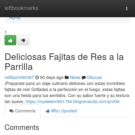
Home
leftbookmarks
Togg
navi
Home
1
Deliciosas Fajitas de Res a la
Parrilla
nelltaoh490367
90 days ago
News
Discuss
¡Preparate para un viaje culinario delicioso con estas increíbles
fajitas de res! Grilladas a la perfección en el fuego, estas fajitas
son una fiesta para tus sentidos. Con su sabor fuerte y su textura
tan suave,
https://myawwnn661784.blogrenanda.com/profile
Comments
Who Upvoted
Comments