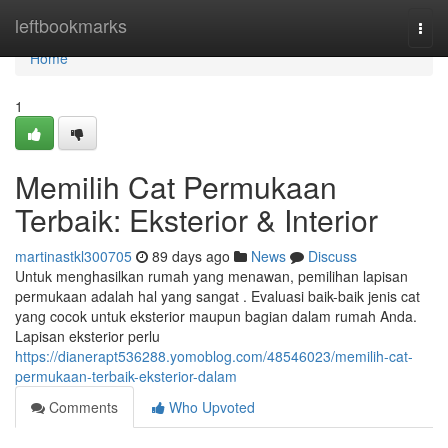
Home
leftbookmarks
Togg
navi
Home
1
Memilih Cat Permukaan
Terbaik: Eksterior & Interior
martinastkl300705
89 days ago
News
Discuss
Untuk menghasilkan rumah yang menawan, pemilihan lapisan
permukaan adalah hal yang sangat . Evaluasi baik-baik jenis cat
yang cocok untuk eksterior maupun bagian dalam rumah Anda.
Lapisan eksterior perlu
https://dianerapt536288.yomoblog.com/48546023/memilih-cat-
permukaan-terbaik-eksterior-dalam
Comments
Who Upvoted