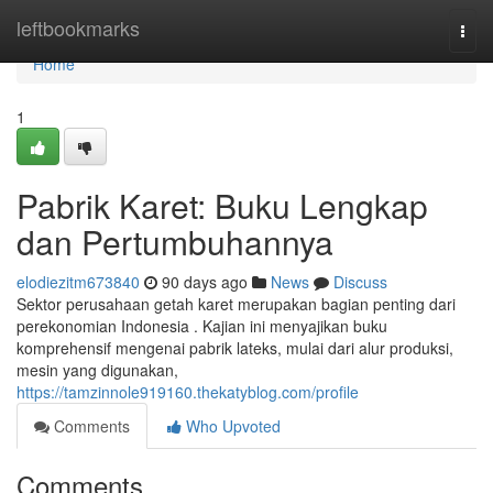
Home
leftbookmarks
Togg
navi
Home
1
Pabrik Karet: Buku Lengkap
dan Pertumbuhannya
elodiezitm673840
90 days ago
News
Discuss
Sektor perusahaan getah karet merupakan bagian penting dari
perekonomian Indonesia . Kajian ini menyajikan buku
komprehensif mengenai pabrik lateks, mulai dari alur produksi,
mesin yang digunakan,
https://tamzinnole919160.thekatyblog.com/profile
Comments
Who Upvoted
Comments