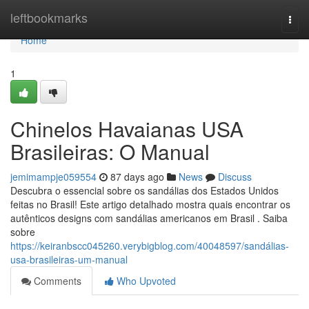
Home
leftbookmarks
Togg
navi
Home
1
Chinelos Havaianas USA
Brasileiras: O Manual
jemimampje059554
87 days ago
News
Discuss
Descubra o essencial sobre os sandálias dos Estados Unidos
feitas no Brasil! Este artigo detalhado mostra quais encontrar os
autênticos designs com sandálias americanos em Brasil . Saiba
sobre
https://keiranbscc045260.verybigblog.com/40048597/sandálias-
usa-brasileiras-um-manual
Comments
Who Upvoted