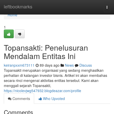
Home
leftbookmarks
Togg
navi
Home
1
Topansakti: Penelusuran
Mendalam Entitas Ini
keiranpxxm673111
89 days ago
News
Discuss
Topansakti merupakan organisasi yang sedang menghasilkan
perhatian di kalangan investor bisnis. Artikel ini akan membahas
secara rinci mengenai aktivitas entitas tersebut. Kami akan
menggali sejarah Topansakti,
https://nicolevjwg547932.blogdeazar.com/profile
Comments
Who Upvoted
Comments