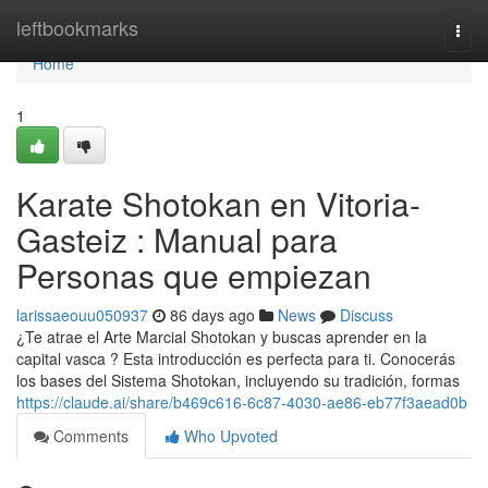
Home
leftbookmarks
Togg
navi
Home
1
Karate Shotokan en Vitoria-
Gasteiz : Manual para
Personas que empiezan
larissaeouu050937
86 days ago
News
Discuss
¿Te atrae el Arte Marcial Shotokan y buscas aprender en la
capital vasca ? Esta introducción es perfecta para ti. Conocerás
los bases del Sistema Shotokan, incluyendo su tradición, formas
https://claude.ai/share/b469c616-6c87-4030-ae86-eb77f3aead0b
Comments
Who Upvoted