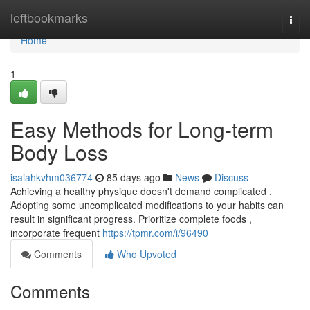
Home
leftbookmarks
Togg
navi
Home
1
Easy Methods for Long-term
Body Loss
isaiahkvhm036774
85 days ago
News
Discuss
Achieving a healthy physique doesn't demand complicated .
Adopting some uncomplicated modifications to your habits can
result in significant progress. Prioritize complete foods ,
incorporate frequent
https://tpmr.com/i/96490
Comments
Who Upvoted
Comments