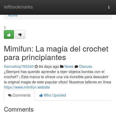
Home
leftbookmarks
Togg
navi
Home
1
Mimifun: La magia del crochet
para principiantes
ihannafxrp765240
84 days ago
News
Discuss
¿Siempre has querido aprender a tejer objetos bonitas con el
crochet? ¡ Esta marca te ofrece una vía increíble para descubrir
la original magia de este popular oficio! Nuestros talleres en línea
https://www.mimifun.website
Comments
Who Upvoted
Comments