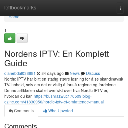
Home
leftbookmarks
Togg
navi
Home
1
Nordens IPTV: En Komplett
Guide
dianebdal038881
84 days ago
News
Discuss
Nordic IPTV har blitt en stadig større løsning for å se skandinavisk
TV-innhold, selv om det er viktig å forstå reglene og fordelene.
Denne artikkelen skal et oversikt over hva Nordic IPTV er,
hvordan du kan
https://bushrazwuc170509.blog-
ezine.com/41836950/nordic-iptv-ei-omfattende-manual
Comments
Who Upvoted
Comments