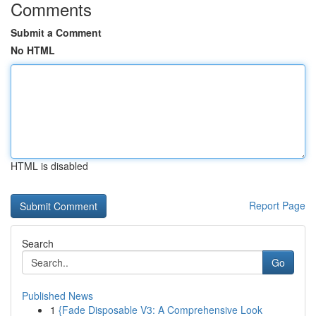
Comments
Submit a Comment
No HTML
HTML is disabled
Report Page
Search
Go
Published News
1
{Fade Disposable V3: A Comprehensive Look