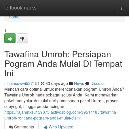
Home
leftbookmarks
Togg
navi
Home
1
Tawafina Umroh: Persiapan
Pogram Anda Mulai Di Tempat
Ini
nicolasowwi527151
83 days ago
News
Discuss
Mencari cara optimal untuk merencanakan pogram Umroh Anda?
Tawafina Umroh hadir sebagai solusi Anda. Kami menawarkan
paket menyeluruh mulai dari pemesanan paket Umroh, proses
copyright, hingga pendampingan
https://rajanmxzu159075.activosblog.com/39514185/tawafina-
umroh-rencana-pogram-anda-mulai-disini
Comments
Who Upvoted