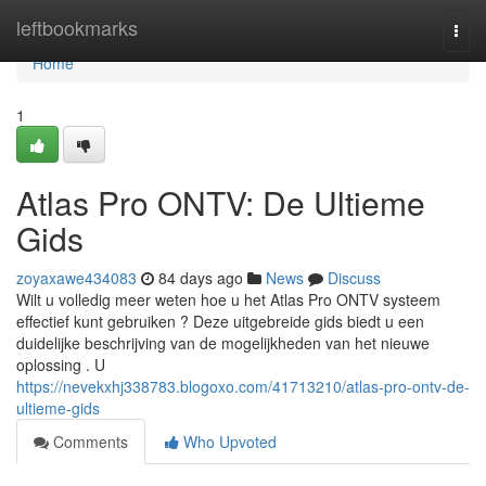
Home
leftbookmarks
Togg
navi
Home
1
Atlas Pro ONTV: De Ultieme
Gids
zoyaxawe434083
84 days ago
News
Discuss
Wilt u volledig meer weten hoe u het Atlas Pro ONTV systeem
effectief kunt gebruiken ? Deze uitgebreide gids biedt u een
duidelijke beschrijving van de mogelijkheden van het nieuwe
oplossing . U
https://nevekxhj338783.blogoxo.com/41713210/atlas-pro-ontv-de-
ultieme-gids
Comments
Who Upvoted