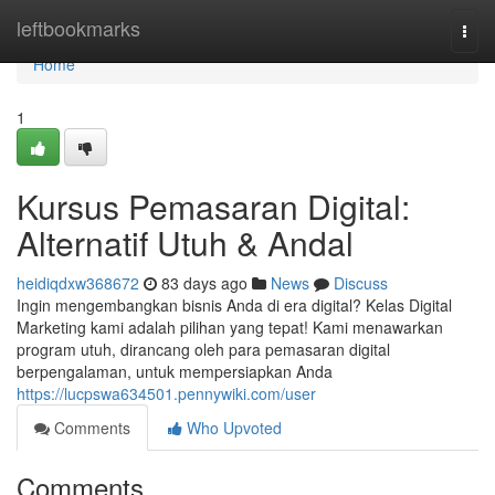
Home
leftbookmarks
Togg
navi
Home
1
Kursus Pemasaran Digital:
Alternatif Utuh & Andal
heidiqdxw368672
83 days ago
News
Discuss
Ingin mengembangkan bisnis Anda di era digital? Kelas Digital
Marketing kami adalah pilihan yang tepat! Kami menawarkan
program utuh, dirancang oleh para pemasaran digital
berpengalaman, untuk mempersiapkan Anda
https://lucpswa634501.pennywiki.com/user
Comments
Who Upvoted
Comments