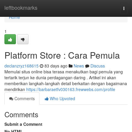
Home
leftbookmarks
Togg
navi
Home
1
Platform Store : Cara Pemula
declanzryz168615
83 days ago
News
Discuss
Memulai situs online bisa terasa menakutkan bagi pemula yang
tertarik terjun ke dunia perdagangan daring . Artikel ini akan
memberikan langkah-langkah detail berkaitan dengan bagaimana
mendirikan
https://barbaraetfv030163.frewwebs.com/profile
Comments
Who Upvoted
Comments
Submit a Comment
No HTML