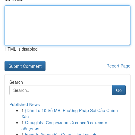
HTML is disabled
Report Page
Search
Go
Published News
1
{Dàn Lô 10 Số MB: Phương Pháp Soi Cầu Chính
Xác
1
Omeglatv: Современный способ сетевого
общения
1
Escorte Yaoundé : Ce qu'il faut savoir