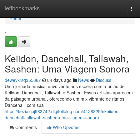
Home
leftbookmarks
Togg
navi
Home
1
Keiidon, Dancehall, Tallawah,
Sashen: Uma Viagem Sonora
deweykrsq355667
84 days ago
News
Discuss
Uma jornada musical envolvente nos espera com a união de
Keiidon, Dancehall, Tallawah e Sashen. Esses artistas aparecem
da paisagem urbana , oferecendo um mix vibrante de ritmos.
Dancehall, com sua
https://keziaicpj983742.digitollblog.com/41288295/keiidon-
dancehall-tallawah-sashen-uma-viagem-sonora
Comments
Who Upvoted