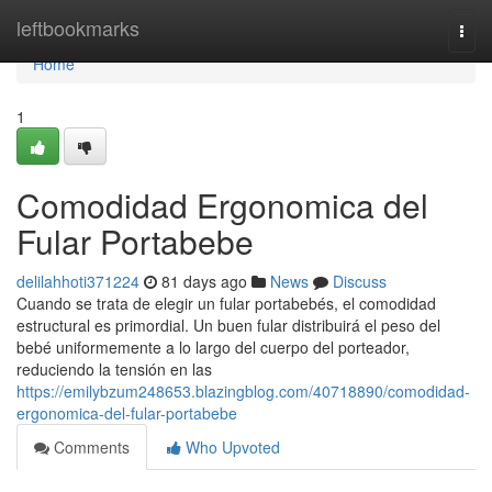
Home
leftbookmarks
Togg
navi
Home
1
Comodidad Ergonomica del
Fular Portabebe
delilahhoti371224
81 days ago
News
Discuss
Cuando se trata de elegir un fular portabebés, el comodidad
estructural es primordial. Un buen fular distribuirá el peso del
bebé uniformemente a lo largo del cuerpo del porteador,
reduciendo la tensión en las
https://emilybzum248653.blazingblog.com/40718890/comodidad-
ergonomica-del-fular-portabebe
Comments
Who Upvoted