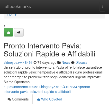
Home
leftbookmarks
Togg
navi
Home
1
Pronto Intervento Pavia:
Soluzioni Rapide e Affidabili
sidneypazv448491
79 days ago
News
Discuss
Un servizio di pronto intervento a Pavia offre fornisce garantisce
soluzioni rapide veloci tempestive e affidabili sicure professionali
per emergenze problemi fabbisogni domestici urgenti imprevisti.
Siamo Operiamo
https://nanarmci769521.blogpayz.com/41672347/pronto-
intervento-pavia-soluzioni-rapide-e-affidabili
Comments
Who Upvoted