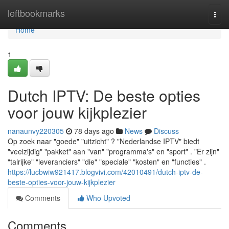
Home
leftbookmarks
Togg
navi
Home
1
Dutch IPTV: De beste opties
voor jouw kijkplezier
nanaunvy220305
78 days ago
News
Discuss
Op zoek naar "goede" "uitzicht" ? "Nederlandse IPTV" biedt
"veelzijdig" "pakket" aan "van" "programma's" en "sport" . "Er zijn"
"talrijke" "leveranciers" "die" "speciale" "kosten" en "functies" .
https://lucbwiw921417.blogvivi.com/42010491/dutch-iptv-de-
beste-opties-voor-jouw-kijkplezier
Comments
Who Upvoted
Comments