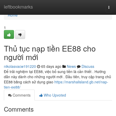
Home
leftbookmarks
Togg
navi
Home
1
Thủ tục nạp tiền EE88 cho
người mới
nikolasvacw191220
65 days ago
News
Discuss
Để trải nghiệm tại EE88, việc bổ sung tiền là cần thiết . Hướng
dẫn này dành cho những người mới . Đầu tiên, truy cập trang chủ
EE88 bằng cách sử dụng giao
https://marshalisland.gb.net/nap-
tien-ee88/
Comments
Who Upvoted
Comments