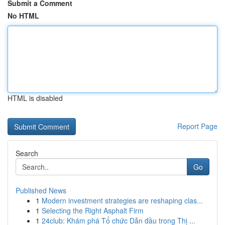
Submit a Comment
No HTML
HTML is disabled
Report Page
Search
Go
Published News
1
Modern investment strategies are reshaping clas...
1
Selecting the Right Asphalt Firm
1
24club: Khám phá Tổ chức Dẫn đầu trong Thị ...