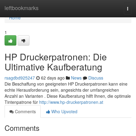
Home
leftbookmarks
Togg
navi
Home
1
HP Druckerpatronen: Die
Ultimative Kaufberatung
rsagdbd925247
62 days ago
News
Discuss
Die Beschaffung von geeigneten HP Druckerpatronen kann eine
echte Herausforderung sein, angesichts der umfangreichen
Anzahl an Varianten . Diese Kaufberatung hilft Ihnen, die optimale
Tintenpatrone für
http://www.hp-druckerpatronen.at
Comments
Who Upvoted
Comments