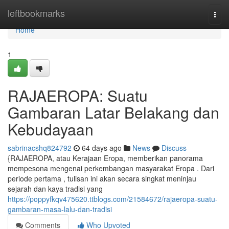
Home
leftbookmarks
Togg
navi
Home
1
RAJAEROPA: Suatu
Gambaran Latar Belakang dan
Kebudayaan
sabrinacshq824792
64 days ago
News
Discuss
{RAJAEROPA, atau Kerajaan Eropa, memberikan panorama
mempesona mengenai perkembangan masyarakat Eropa . Dari
periode pertama , tulisan ini akan secara singkat meninjau
sejarah dan kaya tradisi yang
https://poppyfkqv475620.ttblogs.com/21584672/rajaeropa-suatu-
gambaran-masa-lalu-dan-tradisi
Comments
Who Upvoted